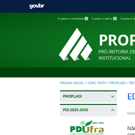
Ir para o conteúdo
1
Ir para o menu
2
Ir para a
PRO
PRÓ-REITORIA D
INSTITUCIONAL
PÁGINA INICIAL
>
CGRC PATH
>
PROPLADI
>
EDI
E
PROPLADI
PDI 2025-2030
Últi
Não
con