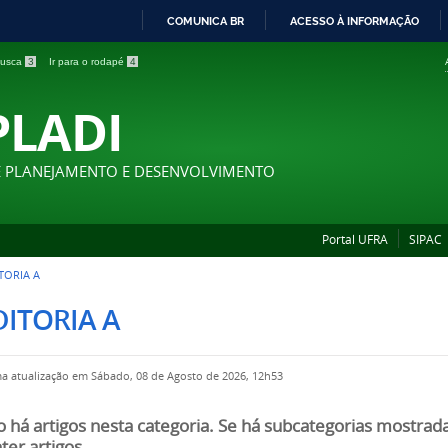
COMUNICA BR
ACESSO À INFORMAÇÃO
IR
 busca
3
Ir para o rodapé
4
PARA
O
PLADI
CONTEÚDO
E PLANEJAMENTO E DESENVOLVIMENTO
Portal UFRA
SIPAC
TORIA A
DITORIA A
ma atualização em Sábado, 08 de Agosto de 2026, 12h53
 há artigos nesta categoria. Se há subcategorias mostrad
ter artigos.