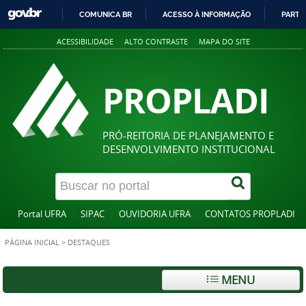
COMUNICA BR
ACESSO À INFORMAÇÃO
PARTI
IR
ACESSIBILIDADE
ALTO CONTRASTE
MAPA DO SITE
PARA
O
CONTEÚDO
PROPLADI
PRÓ-REITORIA DE PLANEJAMENTO E
DESENVOLVIMENTO INSTITUCIONAL
Portal UFRA
SIPAC
OUVIDORIA UFRA
CONTATOS PROPLADI
PÁGINA INICIAL
>
DESTAQUES
MENU