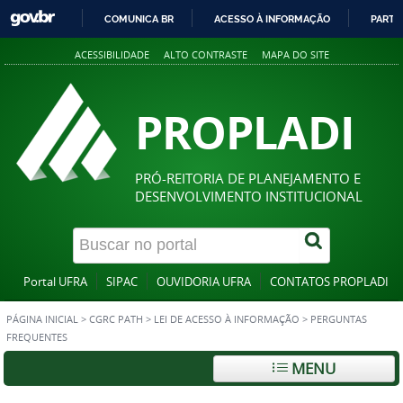
COMUNICA BR
ACESSO À INFORMAÇÃO
PARTI
IR
ACESSIBILIDADE
ALTO CONTRASTE
MAPA DO SITE
PARA
O
CONTEÚDO
PROPLADI
PRÓ-REITORIA DE PLANEJAMENTO E
DESENVOLVIMENTO INSTITUCIONAL
Portal UFRA
SIPAC
OUVIDORIA UFRA
CONTATOS PROPLADI
PÁGINA INICIAL
>
CGRC PATH
>
LEI DE ACESSO À INFORMAÇÃO
>
PERGUNTAS
FREQUENTES
MENU