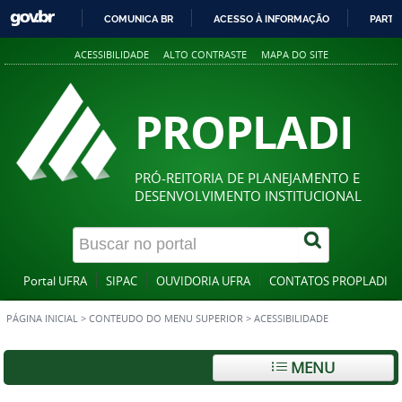
COMUNICA BR
ACESSO À INFORMAÇÃO
PARTI
IR
ACESSIBILIDADE
ALTO CONTRASTE
MAPA DO SITE
PARA
O
CONTEÚDO
PROPLADI
PRÓ-REITORIA DE PLANEJAMENTO E
DESENVOLVIMENTO INSTITUCIONAL
Portal UFRA
SIPAC
OUVIDORIA UFRA
CONTATOS PROPLADI
PÁGINA INICIAL
>
CONTEUDO DO MENU SUPERIOR
>
ACESSIBILIDADE
MENU