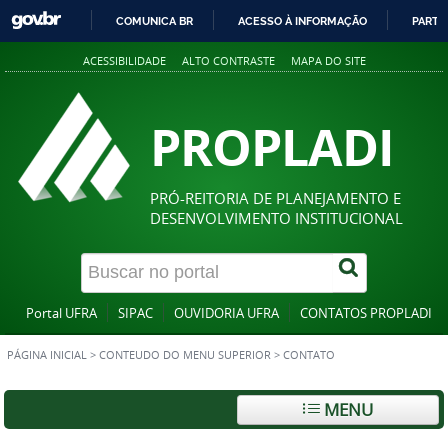
COMUNICA BR
ACESSO À INFORMAÇÃO
PARTI
IR
ACESSIBILIDADE
ALTO CONTRASTE
MAPA DO SITE
PARA
O
CONTEÚDO
PROPLADI
PRÓ-REITORIA DE PLANEJAMENTO E
DESENVOLVIMENTO INSTITUCIONAL
Portal UFRA
SIPAC
OUVIDORIA UFRA
CONTATOS PROPLADI
PÁGINA INICIAL
>
CONTEUDO DO MENU SUPERIOR
>
CONTATO
MENU