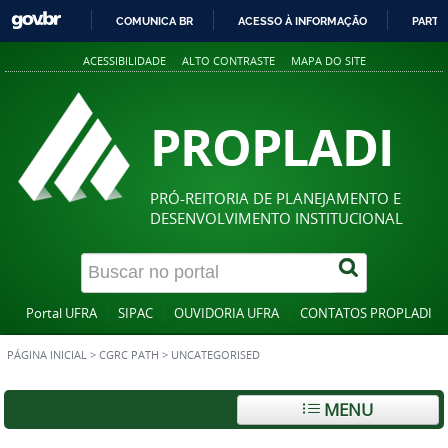
COMUNICA BR
ACESSO À INFORMAÇÃO
PARTI
IR
ACESSIBILIDADE
ALTO CONTRASTE
MAPA DO SITE
PARA
O
CONTEÚDO
PROPLADI
PRÓ-REITORIA DE PLANEJAMENTO E
DESENVOLVIMENTO INSTITUCIONAL
Portal UFRA
SIPAC
OUVIDORIA UFRA
CONTATOS PROPLADI
PÁGINA INICIAL
>
CGRC PATH
>
UNCATEGORISED
MENU