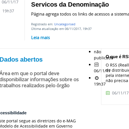
06/11/17
Servicos da Denominação
19h37
Página agrega todos os links de acessos a sistem
Registrado em:
Uncategorised
Última atualização em 06/11/2017, 19h37
Leia mais
não
O que é R
publicado
Dados abertos
O RSS (Real
de distribu
06/11/17
Área em que o portal deve
pela interne
disponibilizar informações sobre os
não precisa 
19h37
trabalhos realizados pelo órgão
06/11/17
cessibilidade
ste portal segue as diretrizes do e-MAG
Modelo de Acessibilidade em Governo