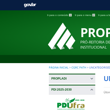
Ir para o conteúdo
1
Ir para o menu
2
Ir para a
PRO
PRÓ-REITORIA D
INSTITUCIONAL
PÁGINA INICIAL
>
CGRC PATH
>
UNCATEGORISE
U
PROPLADI
PDI 2025-2030
Últi