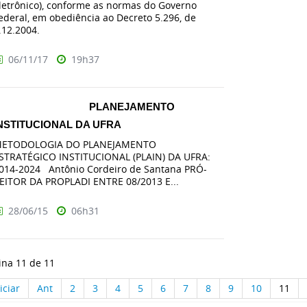
letrônico), conforme as normas do Governo
ederal, em obediência ao Decreto 5.296, de
.12.2004.
06/11/17
19h37
PLANEJAMENTO
NSTITUCIONAL DA UFRA
ETODOLOGIA DO PLANEJAMENTO
STRATÉGICO INSTITUCIONAL (PLAIN) DA UFRA:
014-2024 Antônio Cordeiro de Santana PRÓ-
EITOR DA PROPLADI ENTRE 08/2013 E...
28/06/15
06h31
ina 11 de 11
iciar
Ant
2
3
4
5
6
7
8
9
10
11