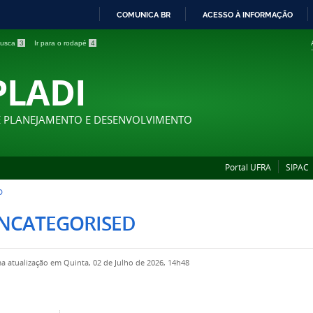
COMUNICA BR
ACESSO À INFORMAÇÃO
IR
 busca
3
Ir para o rodapé
4
PARA
O
PLADI
CONTEÚDO
E PLANEJAMENTO E DESENVOLVIMENTO
Portal UFRA
SIPAC
D
NCATEGORISED
ma atualização em Quinta, 02 de Julho de 2026, 14h48