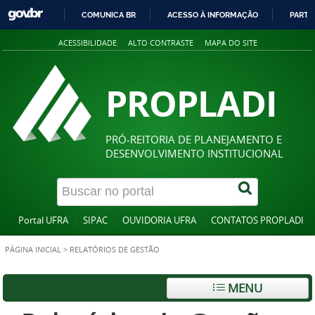
COMUNICA BR
ACESSO À INFORMAÇÃO
PARTI
IR
ACESSIBILIDADE
ALTO CONTRASTE
MAPA DO SITE
PARA
O
CONTEÚDO
PROPLADI
PRÓ-REITORIA DE PLANEJAMENTO E
DESENVOLVIMENTO INSTITUCIONAL
Portal UFRA
SIPAC
OUVIDORIA UFRA
CONTATOS PROPLADI
PÁGINA INICIAL
>
RELATÓRIOS DE GESTÃO
MENU