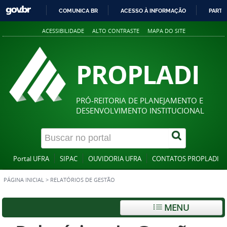
COMUNICA BR
ACESSO À INFORMAÇÃO
PARTI
IR
ACESSIBILIDADE
ALTO CONTRASTE
MAPA DO SITE
PARA
O
CONTEÚDO
PROPLADI
PRÓ-REITORIA DE PLANEJAMENTO E
DESENVOLVIMENTO INSTITUCIONAL
Portal UFRA
SIPAC
OUVIDORIA UFRA
CONTATOS PROPLADI
PÁGINA INICIAL
>
RELATÓRIOS DE GESTÃO
MENU