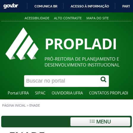
COMUNICA BR
ACESSO À INFORMAÇÃO
PARTI
IR
ACESSIBILIDADE
ALTO CONTRASTE
MAPA DO SITE
PARA
O
CONTEÚDO
PROPLADI
PRÓ-REITORIA DE PLANEJAMENTO E
DESENVOLVIMENTO INSTITUCIONAL
Portal UFRA
SIPAC
OUVIDORIA UFRA
CONTATOS PROPLADI
PÁGINA INICIAL
>
ENADE
MENU