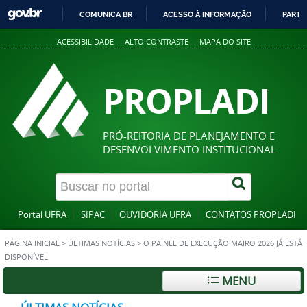
COMUNICA BR
ACESSO À INFORMAÇÃO
PARTI
IR
ACESSIBILIDADE
ALTO CONTRASTE
MAPA DO SITE
PARA
O
CONTEÚDO
PROPLADI
PRÓ-REITORIA DE PLANEJAMENTO E
DESENVOLVIMENTO INSTITUCIONAL
Portal UFRA
SIPAC
OUVIDORIA UFRA
CONTATOS PROPLADI
PÁGINA INICIAL
>
ÚLTIMAS NOTÍCIAS
>
O PAINEL DE EXECUÇÃO MAIRO 2026 JÁ ESTÁ
DISPONÍVEL
MENU