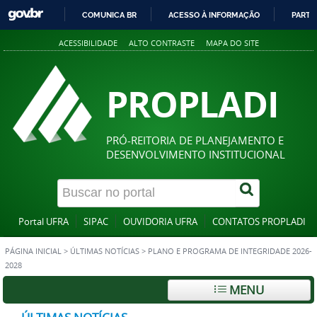
COMUNICA BR
ACESSO À INFORMAÇÃO
PARTI
IR
ACESSIBILIDADE
ALTO CONTRASTE
MAPA DO SITE
PARA
O
CONTEÚDO
PROPLADI
PRÓ-REITORIA DE PLANEJAMENTO E
DESENVOLVIMENTO INSTITUCIONAL
Portal UFRA
SIPAC
OUVIDORIA UFRA
CONTATOS PROPLADI
PÁGINA INICIAL
>
ÚLTIMAS NOTÍCIAS
>
PLANO E PROGRAMA DE INTEGRIDADE 2026-
2028
MENU