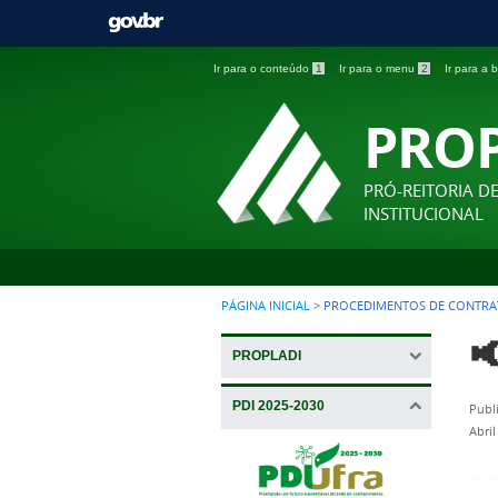
Ir para o conteúdo
1
Ir para o menu
2
Ir para a
PRO
PRÓ-REITORIA D
INSTITUCIONAL
PÁGINA INICIAL
>
PROCEDIMENTOS DE CONTRAT

PROPLADI
PDI 2025-2030
Publ
Abri