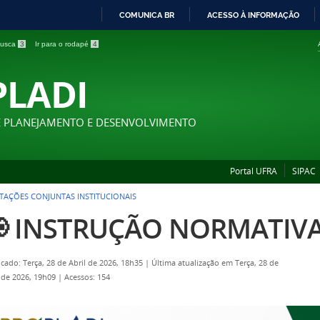
COMUNICA BR
ACESSO À INFORMAÇÃO
IR
 busca
3
Ir para o rodapé
4
PARA
O
PLADI
CONTEÚDO
E PLANEJAMENTO E DESENVOLVIMENTO
Portal UFRA
SIPAC
AÇÕES CONJUNTAS INSTITUCIONAIS
 INSTRUÇÃO NORMATIVA 
icado: Terça, 28 de Abril de 2026, 18h35
|
Última atualização em Terça, 28 de
l de 2026, 19h09
|
Acessos: 154