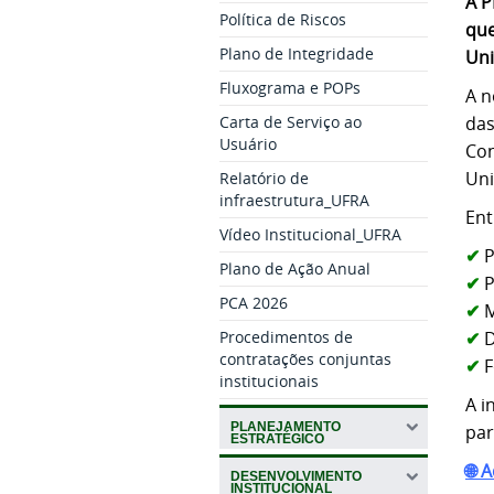
A P
Política de Riscos
que
Plano de Integridade
Uni
Fluxograma e POPs
A n
Carta de Serviço ao
das
Usuário
Con
Uni
Relatório de
infraestrutura_UFRA
Ent
Vídeo Institucional_UFRA
✔
P
Plano de Ação Anual
✔
P
PCA 2026
✔
M
Procedimentos de
✔
D
contratações conjuntas
✔
F
institucionais
A i
PLANEJAMENTO
par
ESTRATÉGICO
🌐 
DESENVOLVIMENTO
INSTITUCIONAL