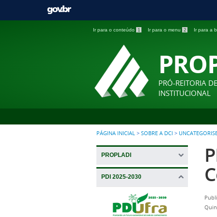
Ir para o conteúdo
1
Ir para o menu
2
Ir para a
PRO
PRÓ-REITORIA D
INSTITUCIONAL
PÁGINA INICIAL
>
SOBRE A DCI
>
UNCATEGORIS
P
PROPLADI
C
PDI 2025-2030
Publ
Quin