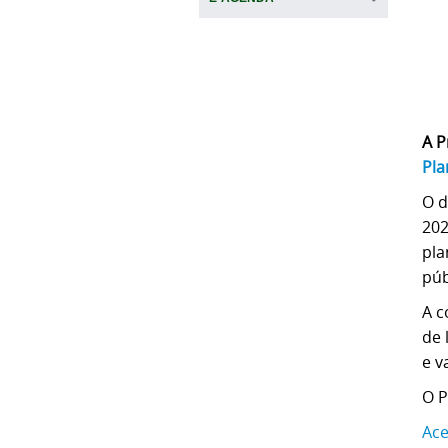
A P
Pla
O d
202
pla
púb
A c
de 
e v
O P
Ace