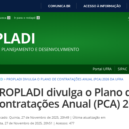
COMUNICA BR
ACESSO À INFORMAÇÃO
IR
 busca
3
Ir para o rodapé
4
PARA
O
PLADI
CONTEÚDO
E PLANEJAMENTO E DESENVOLVIMENTO
Portal UFRA
SIPAC
ED
>
PROPLADI DIVULGA O PLANO DE CONTRATAÇÕES ANUAL (PCA) 2026 DA UFRA
ROPLADI divulga o Plano 
ontratações Anual (PCA) 
icado: Quinta, 27 de Novembro de 2025, 20h49
|
Última atualização em
ta, 27 de Novembro de 2025, 20h51
|
Acessos: 477