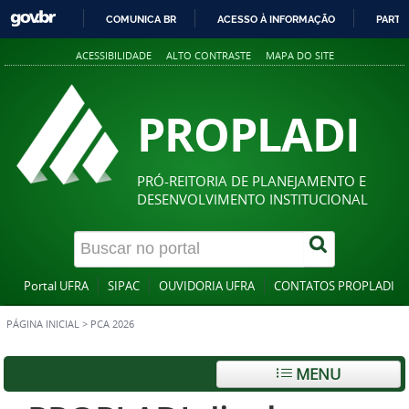
COMUNICA BR
ACESSO À INFORMAÇÃO
PARTI
IR
ACESSIBILIDADE
ALTO CONTRASTE
MAPA DO SITE
PARA
O
CONTEÚDO
PROPLADI
PRÓ-REITORIA DE PLANEJAMENTO E
DESENVOLVIMENTO INSTITUCIONAL
Portal UFRA
SIPAC
OUVIDORIA UFRA
CONTATOS PROPLADI
PÁGINA INICIAL
>
PCA 2026
MENU