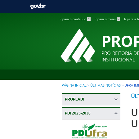
Ir para o conteúdo
1
Ir para o menu
2
Ir para a
PRO
PRÓ-REITORIA D
INSTITUCIONAL
PÁGINA INICIAL
>
ÚLTIMAS NOTÍCIAS
>
UFRA IM
ÚL
PROPLADI
U
PDI 2025-2030
U