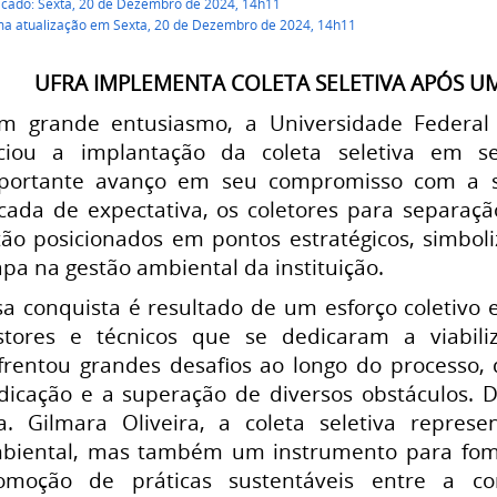
icado: Sexta, 20 de Dezembro de 2024, 14h11
ma atualização em Sexta, 20 de Dezembro de 2024, 14h11
UFRA IMPLEMENTA COLETA SELETIVA APÓS U
m grande entusiasmo, a Universidade Federal
iciou a implantação da coleta seletiva em
portante avanço em seu compromisso com a s
cada de expectativa, os coletores para separaç
tão posicionados em pontos estratégicos, simbol
apa na gestão ambiental da instituição.
sa conquista é resultado de um esforço coletivo e
stores e técnicos que se dedicaram a viabili
frentou grandes desafios ao longo do processo,
dicação e a superação de diversos obstáculos. 
a. Gilmara Oliveira, a coleta seletiva repre
biental, mas também um instrumento para fome
omoção de práticas sustentáveis entre a 