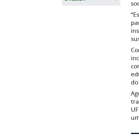
so
“E
pa
in
su
Co
in
co
ed
do
Ag
tr
UF
um