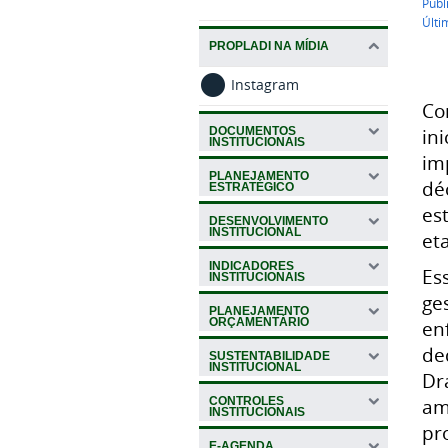
Publ
Últi
PROPLADI NA MÍDIA
Instagram
Co
DOCUMENTOS
in
INSTITUCIONAIS
im
PLANEJAMENTO
dé
ESTRATÉGICO
es
DESENVOLVIMENTO
INSTITUCIONAL
et
INDICADORES
Es
INSTITUCIONAIS
ge
PLANEJAMENTO
ORÇAMENTÁRIO
en
de
SUSTENTABILIDADE
INSTITUCIONAL
Dr
CONTROLES
am
INSTITUCIONAIS
pr
E-AGENDA