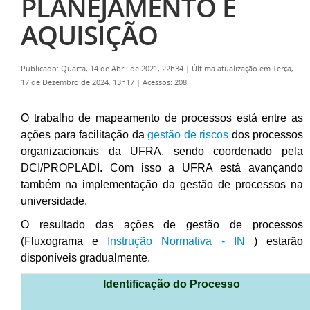
PLANEJAMENTO E
AQUISIÇÃO
Publicado: Quarta, 14 de Abril de 2021, 22h34
|
Última atualização em Terça,
17 de Dezembro de 2024, 13h17
|
Acessos: 208
O trabalho de mapeamento de processos está entre as
ações para facilitação da
gestão de riscos
dos processos
organizacionais da UFRA, sendo coordenado pela
DCI/PROPLADI. Com isso a UFRA está avançando
também na implementação da gestão de processos na
universidade.
O resultado das ações de gestão de processos
(Fluxograma e
Instrução Normativa - IN
) estarão
disponíveis gradualmente.
Identificação do Processo