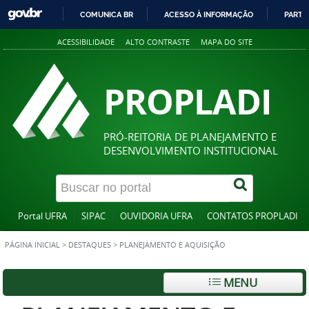
COMUNICA BR
ACESSO À INFORMAÇÃO
PARTI
IR
ACESSIBILIDADE
ALTO CONTRASTE
MAPA DO SITE
PARA
O
CONTEÚDO
PROPLADI
PRÓ-REITORIA DE PLANEJAMENTO E
DESENVOLVIMENTO INSTITUCIONAL
Portal UFRA
SIPAC
OUVIDORIA UFRA
CONTATOS PROPLADI
PÁGINA INICIAL
>
DESTAQUES
>
PLANEJAMENTO E AQUISIÇÃO
MENU