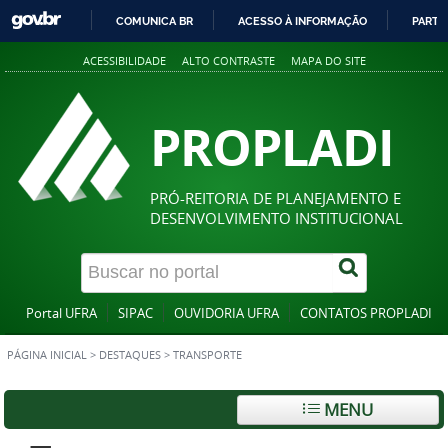
COMUNICA BR
ACESSO À INFORMAÇÃO
PARTI
IR
ACESSIBILIDADE
ALTO CONTRASTE
MAPA DO SITE
PARA
O
CONTEÚDO
PROPLADI
PRÓ-REITORIA DE PLANEJAMENTO E
DESENVOLVIMENTO INSTITUCIONAL
Portal UFRA
SIPAC
OUVIDORIA UFRA
CONTATOS PROPLADI
PÁGINA INICIAL
>
DESTAQUES
>
TRANSPORTE
MENU