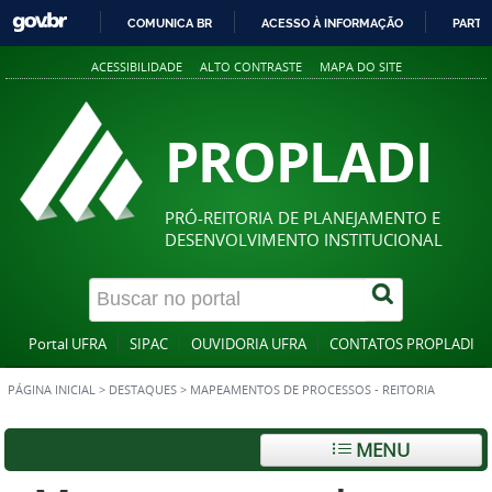
COMUNICA BR
ACESSO À INFORMAÇÃO
PARTI
IR
ACESSIBILIDADE
ALTO CONTRASTE
MAPA DO SITE
PARA
O
CONTEÚDO
PROPLADI
PRÓ-REITORIA DE PLANEJAMENTO E
DESENVOLVIMENTO INSTITUCIONAL
Portal UFRA
SIPAC
OUVIDORIA UFRA
CONTATOS PROPLADI
PÁGINA INICIAL
>
DESTAQUES
>
MAPEAMENTOS DE PROCESSOS - REITORIA
MENU