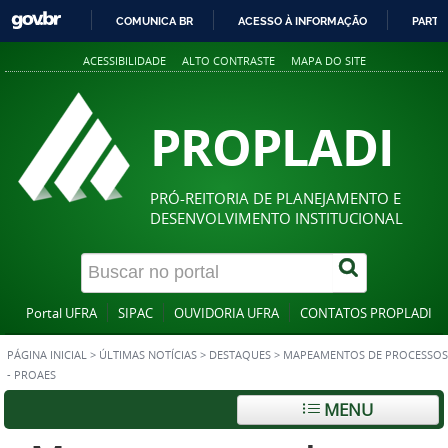
COMUNICA BR
ACESSO À INFORMAÇÃO
PARTI
IR
ACESSIBILIDADE
ALTO CONTRASTE
MAPA DO SITE
PARA
O
CONTEÚDO
PROPLADI
PRÓ-REITORIA DE PLANEJAMENTO E
DESENVOLVIMENTO INSTITUCIONAL
Portal UFRA
SIPAC
OUVIDORIA UFRA
CONTATOS PROPLADI
PÁGINA INICIAL
>
ÚLTIMAS NOTÍCIAS
>
DESTAQUES
>
MAPEAMENTOS DE PROCESSOS
- PROAES
MENU