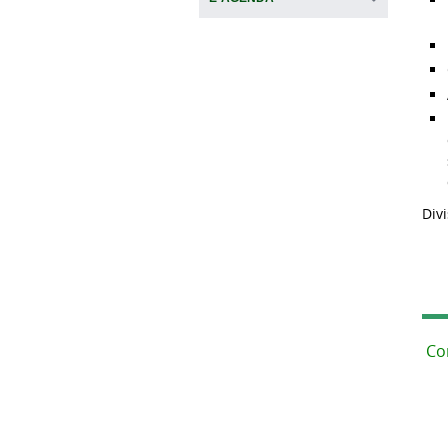
Div
Co