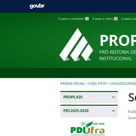
Ir para o conteúdo
1
Ir para o menu
2
Ir para a
PRO
PRÓ-REITORIA D
INSTITUCIONAL
PÁGINA INICIAL
>
CGRC PATH
>
UNCATEGORISE
S
PROPLADI
PDI 2025-2030
Publ
Quar