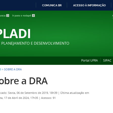
COMUNICA BR
ACESSO À INFORMAÇÃO
IR
 busca
3
Ir para o rodapé
4
PARA
O
PLADI
CONTEÚDO
E PLANEJAMENTO E DESENVOLVIMENTO
Portal UFRA
SIPAC
D
>
SOBRE A DRA
obre a DRA
icado: Sexta, 06 de Setembro de 2019, 18h39
|
Última atualização em
ta, 17 de Abril de 2024, 17h35
|
Acessos: 91