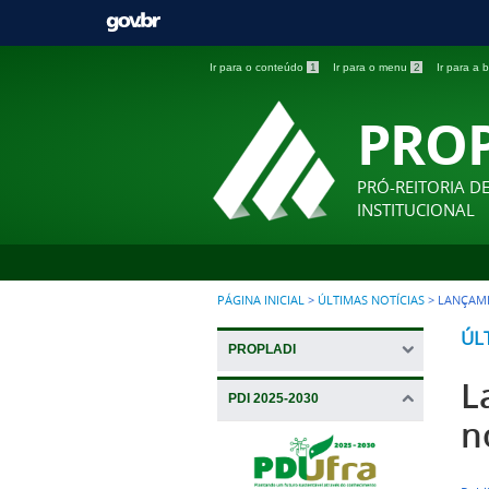
Ir para o conteúdo
1
Ir para o menu
2
Ir para a
PRO
PRÓ-REITORIA D
INSTITUCIONAL
PÁGINA INICIAL
>
ÚLTIMAS NOTÍCIAS
>
LANÇAME
ÚL
PROPLADI
L
PDI 2025-2030
n