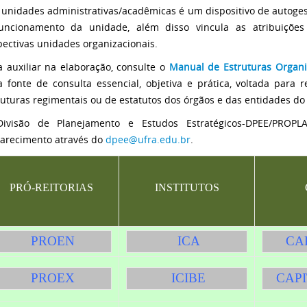
 unidades administrativas/acadêmicas é um dispositivo de autoge
uncionamento da unidade, além disso vincula as atribuições
pectivas unidades organizacionais.
a auxiliar na elaboração, consulte o
Manual de Estruturas Organi
 fonte de consulta essencial, objetiva e prática, voltada para 
ruturas regimentais ou de estatutos dos órgãos e das entidades do
ivisão de Planejamento e Estudos Estratégicos-DPEE/PROPL
larecimento através do
dpee@ufra.edu.br
.
PRÓ-REITORIAS
INSTITUTOS
PROEN
ICA
CA
PROEX
ICIBE
CAP