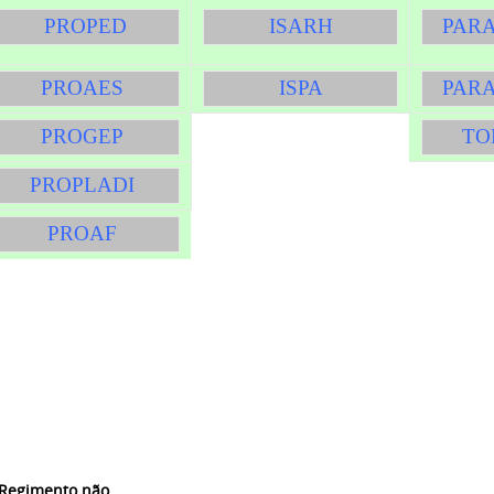
PROPED
ISARH
PAR
PROAES
ISPA
PAR
PROGEP
TO
PROPLADI
PROAF
Regimento não