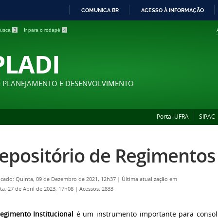
COMUNICA BR
ACESSO À INFORMAÇÃO
IR
 busca
3
Ir para o rodapé
4
PARA
O
PLADI
CONTEÚDO
E PLANEJAMENTO E DESENVOLVIMENTO
Portal UFRA
SIPAC
epositório de Regimentos
icado: Quinta, 09 de Dezembro de 2021, 12h37
|
Última atualização em
ta, 27 de Abril de 2023, 17h08
|
Acessos: 2833
egimento Institucional
é um instrumento importante para consol