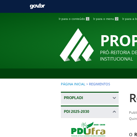
Ir para o conteúdo
1
Ir para o menu
2
Ir para a
PRO
PRÓ-REITORIA D
INSTITUCIONAL
PÁGINA INICIAL
>
REGIMENTOS
R
PROPLADI
PDI 2025-2030
Publ
Quin
O
R