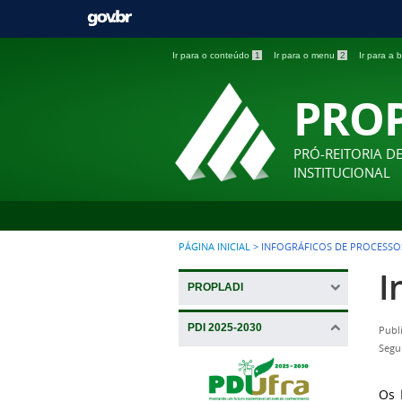
Ir para o conteúdo
1
Ir para o menu
2
Ir para a
PRO
PRÓ-REITORIA D
INSTITUCIONAL
PÁGINA INICIAL
>
INFOGRÁFICOS DE PROCESSO
I
PROPLADI
PDI 2025-2030
Publ
Segu
Os
I