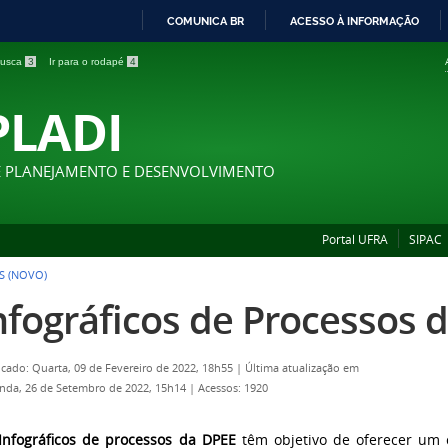
COMUNICA BR
ACESSO À INFORMAÇÃO
IR
 busca
3
Ir para o rodapé
4
PARA
O
PLADI
CONTEÚDO
E PLANEJAMENTO E DESENVOLVIMENTO
Portal UFRA
SIPAC
S (NOVO)
nfográficos de Processos 
icado: Quarta, 09 de Fevereiro de 2022, 18h55
|
Última atualização em
nda, 26 de Setembro de 2022, 15h14
|
Acessos: 1920
nfográficos de processos
da DPEE
têm objetivo de oferecer um c