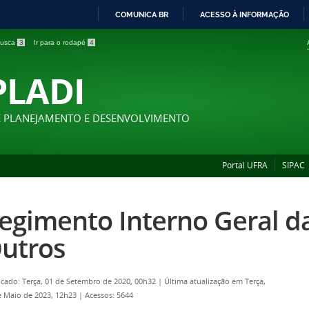
COMUNICA BR
ACESSO À INFORMAÇÃO
IR
 busca
3
Ir para o rodapé
4
PARA
O
PLADI
CONTEÚDO
E PLANEJAMENTO E DESENVOLVIMENTO
Portal UFRA
SIPAC
egimento Interno Geral d
utros
icado: Terça, 01 de Setembro de 2020, 00h32
|
Última atualização em Terça,
e Maio de 2023, 12h23
|
Acessos: 5644