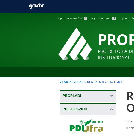
Ir para o conteúdo
1
Ir para o menu
2
Ir para a
PRO
PRÓ-REITORIA D
INSTITUCIONAL
PÁGINA INICIAL
>
REGIMENTOS DA UFRA
R
PROPLADI
O
PDI 2025-2030
Publ
02 d