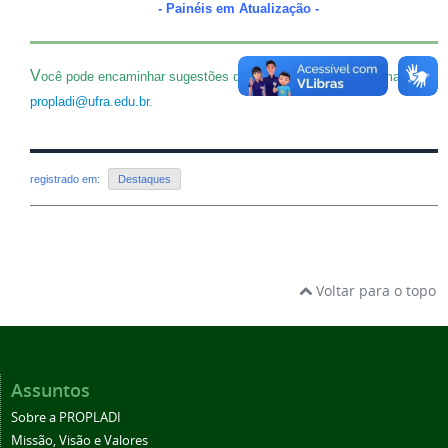
- Painéis em Atualização -
V
ocê pode encaminhar sugestões de novos painéis para o email
propladi@ufra.edu.br
.
registrado em:
Destaques
Voltar para o topo
Assuntos
Sobre a PROPLADI
Missão, Visão e Valores