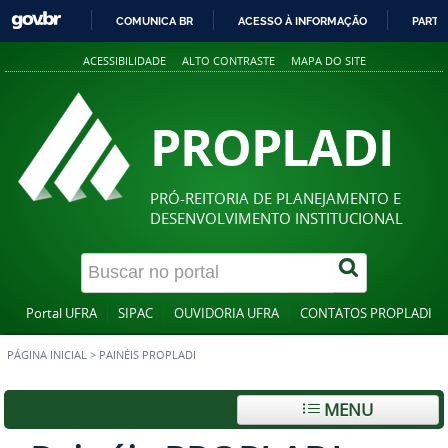
COMUNICA BR
ACESSO À INFORMAÇÃO
PARTI
IR
ACESSIBILIDADE
ALTO CONTRASTE
MAPA DO SITE
PARA
O
CONTEÚDO
PROPLADI
PRÓ-REITORIA DE PLANEJAMENTO E
DESENVOLVIMENTO INSTITUCIONAL
Portal UFRA
SIPAC
OUVIDORIA UFRA
CONTATOS PROPLADI
PÁGINA INICIAL
>
PAINÉIS PROPLADI
MENU