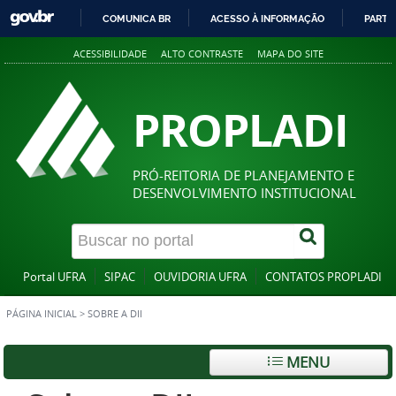
COMUNICA BR
ACESSO À INFORMAÇÃO
PARTI
IR
ACESSIBILIDADE
ALTO CONTRASTE
MAPA DO SITE
PARA
O
CONTEÚDO
PROPLADI
PRÓ-REITORIA DE PLANEJAMENTO E
DESENVOLVIMENTO INSTITUCIONAL
Portal UFRA
SIPAC
OUVIDORIA UFRA
CONTATOS PROPLADI
PÁGINA INICIAL
>
SOBRE A DII
MENU