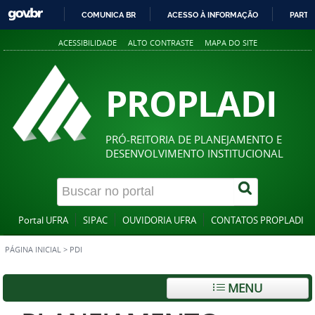
COMUNICA BR
ACESSO À INFORMAÇÃO
PARTI
IR
ACESSIBILIDADE
ALTO CONTRASTE
MAPA DO SITE
PARA
O
CONTEÚDO
PROPLADI
PRÓ-REITORIA DE PLANEJAMENTO E
DESENVOLVIMENTO INSTITUCIONAL
Portal UFRA
SIPAC
OUVIDORIA UFRA
CONTATOS PROPLADI
PÁGINA INICIAL
>
PDI
MENU