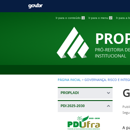
Ir para o conteúdo
1
Ir para o menu
2
Ir para a
PRO
PRÓ-REITORIA D
INSTITUCIONAL
PÁGINA INICIAL
>
GOVERNANÇA, RISCO E INTEG
G
PROPLADI
PDI 2025-2030
Publ
Segu
A p