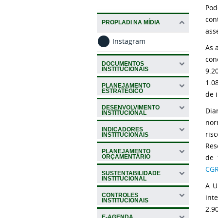
Pod
con
PROPLADI NA MÍDIA
ass
Instagram
As 
con
DOCUMENTOS
INSTITUCIONAIS
9.2
1.0
PLANEJAMENTO
ESTRATÉGICO
de 
DESENVOLVIMENTO
Dia
INSTITUCIONAL
nor
INDICADORES
ris
INSTITUCIONAIS
Res
PLANEJAMENTO
de 
ORÇAMENTÁRIO
CGR
SUSTENTABILIDADE
INSTITUCIONAL
A U
CONTROLES
int
INSTITUCIONAIS
2.9
E-AGENDA