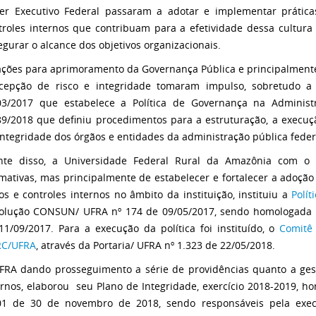
er Executivo Federal passaram a adotar e implementar práticas
troles internos que contribuam para a efetividade dessa cultura
egurar o alcance dos objetivos organizacionais.
ações para aprimoramento da Governança Pública e principalmen
cepção de risco e integridade tomaram impulso, sobretudo a 
03/2017 que estabelece a Política de Governança na Administ
89/2018 que definiu procedimentos para a estruturação, a exec
integridade dos órgãos e entidades da administração pública feder
nte disso, a Universidade Federal Rural da Amazônia com o
mativas, mas principalmente de estabelecer e fortalecer a adoção 
cos e controles internos no âmbito da instituição, instituiu a
Polít
olução CONSUN/ UFRA nº 174 de 09/05/2017, sendo homologada
11/09/2017. Para a execução da política foi instituído, o
Comitê 
C/UFRA
, através da Portaria/ UFRA nº 1.323 de 22/05/2018.
FRA dando prosseguimento a série de providências quanto a ge
ernos, elaborou
seu
Plano de Integridade, exercício 2018-2019, h
01 de 30 de novembro de 2018, sendo responsáveis pela exe