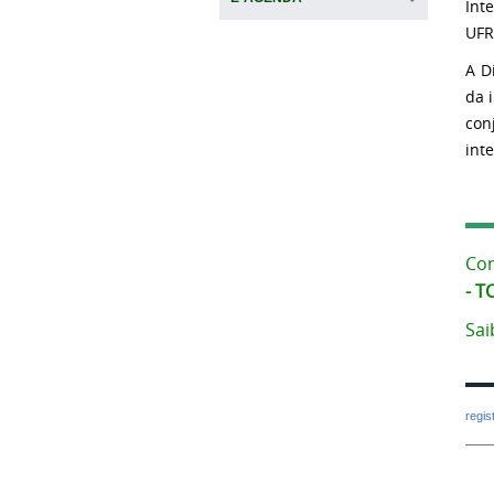
Int
UFR
A D
da 
con
int
Co
- T
Sai
regi