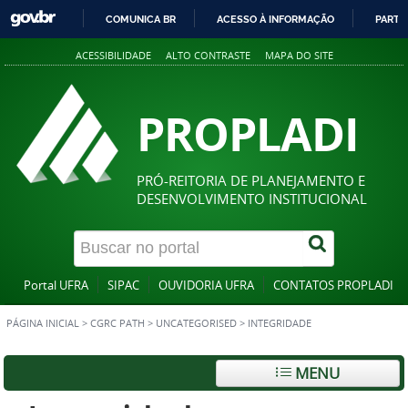
COMUNICA BR
ACESSO À INFORMAÇÃO
PARTI
IR
ACESSIBILIDADE
ALTO CONTRASTE
MAPA DO SITE
PARA
O
CONTEÚDO
PROPLADI
PRÓ-REITORIA DE PLANEJAMENTO E
DESENVOLVIMENTO INSTITUCIONAL
Portal UFRA
SIPAC
OUVIDORIA UFRA
CONTATOS PROPLADI
PÁGINA INICIAL
>
CGRC PATH
>
UNCATEGORISED
>
INTEGRIDADE
MENU