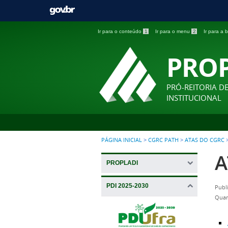
Ir para o conteúdo
1
Ir para o menu
2
Ir para a
PRO
PRÓ-REITORIA D
INSTITUCIONAL
PÁGINA INICIAL
>
CGRC PATH
>
ATAS DO CGRC
A
PROPLADI
PDI 2025-2030
Publ
Quar