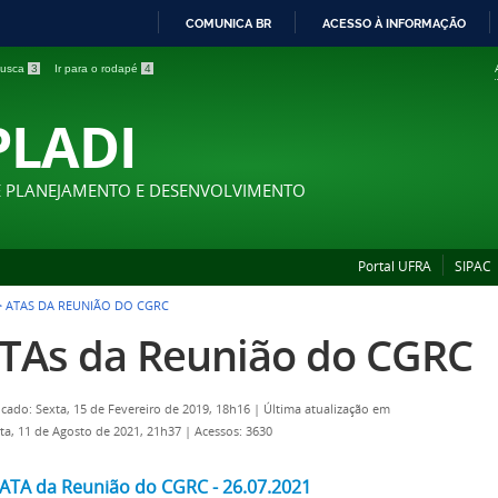
COMUNICA BR
ACESSO À INFORMAÇÃO
IR
 busca
3
Ir para o rodapé
4
PARA
O
PLADI
CONTEÚDO
E PLANEJAMENTO E DESENVOLVIMENTO
Portal UFRA
SIPAC
>
ATAS DA REUNIÃO DO CGRC
TAs da Reunião do CGRC
icado: Sexta, 15 de Fevereiro de 2019, 18h16
|
Última atualização em
ta, 11 de Agosto de 2021, 21h37
|
Acessos: 3630
ATA
da Reunião do C
GRC - 26.07.2021