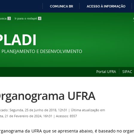
COMUNICA BR
ACESSO À INFORMAÇÃO
IR
 busca
3
Ir para o rodapé
4
PARA
O
PLADI
CONTEÚDO
E PLANEJAMENTO E DESENVOLVIMENTO
Portal UFRA
SIPAC
rganograma UFRA
icado: Segunda, 25 de Junho de 2018, 12h31
|
Última atualização em
ta, 21 de Fevereiro de 2024, 16h31
|
Acessos: 8557
rganograma da UFRA que se apresenta abaixo, é baseado no orga