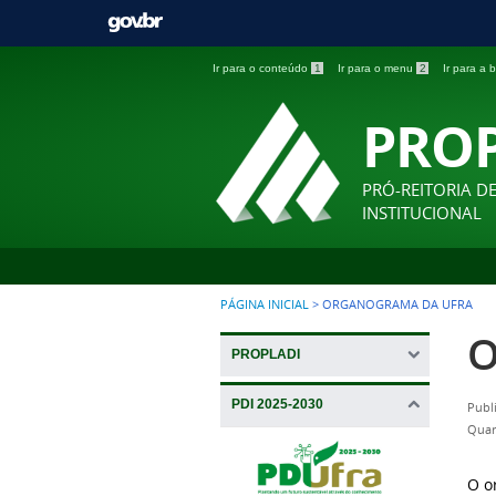
Ir para o conteúdo
1
Ir para o menu
2
Ir para a
PRO
PRÓ-REITORIA D
INSTITUCIONAL
PÁGINA INICIAL
>
ORGANOGRAMA DA UFRA
O
PROPLADI
PDI 2025-2030
Publ
Quar
O o